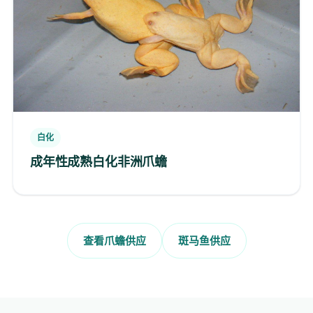
白化
成年性成熟白化非洲爪蟾
查看爪蟾供应
斑马鱼供应