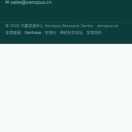
✉ sales@xenopus.cn
©
2026
爪蟾资源中心 Xenopus Resource Center · xenopus.cn
Xenbase
友情链接：
· 生物行 · 神经科学论坛 · 生物百科
✕
闭
快速搜索
Ctrl K