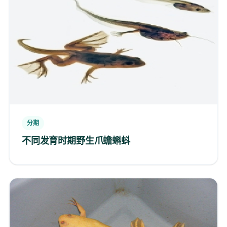
分期
不同发育时期野生爪蟾蝌蚪