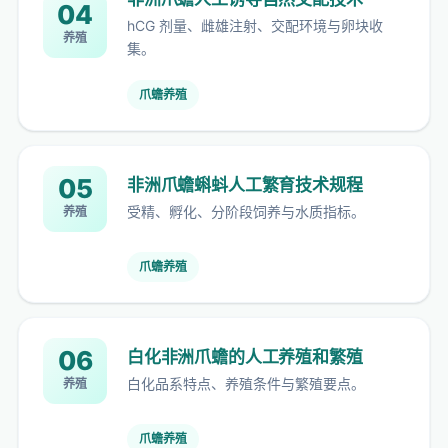
04
hCG 剂量、雌雄注射、交配环境与卵块收
养殖
集。
爪蟾养殖
05
非洲爪蟾蝌蚪人工繁育技术规程
受精、孵化、分阶段饲养与水质指标。
养殖
爪蟾养殖
06
白化非洲爪蟾的人工养殖和繁殖
白化品系特点、养殖条件与繁殖要点。
养殖
爪蟾养殖