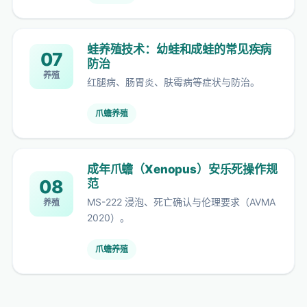
蛙养殖技术：幼蛙和成蛙的常见疾病
07
防治
养殖
红腿病、肠胃炎、肤霉病等症状与防治。
爪蟾养殖
成年爪蟾（Xenopus）安乐死操作规
08
范
MS-222 浸泡、死亡确认与伦理要求（AVMA
养殖
2020）。
爪蟾养殖