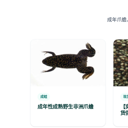
成年爪蟾
成蛙
现
成年性成熟野生非洲爪蟾
【
货