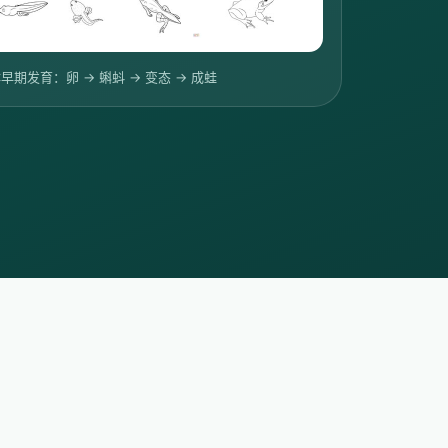
期发育：卵 → 蝌蚪 → 变态 → 成蛙