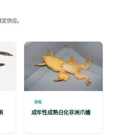
稳定供应。
白化
蝌
成年性成熟白化非洲爪蟾