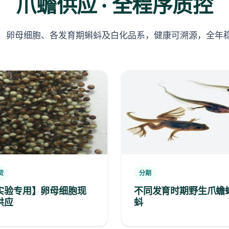
爪蟾供应 · 全程序质控
、卵母细胞、各发育期蝌蚪及白化品系，健康可溯源，全年
货
分期
实验专用】卵母细胞现
不同发育时期野生爪蟾
供应
蚪