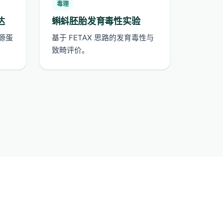
毒理
达
蝌蚪胚胎发育毒性实验
异源蛋
基于 FETAX 思路的发育毒性与
致畸评价。