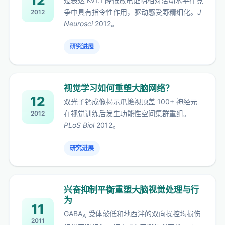
12
过表达 Kv1.1 降低放电证明相对活动水平在竞
争中具有指令性作用，驱动感受野精细化。
J
2012
Neurosci
2012。
研究进展
视觉学习如何重塑大脑网络？
12
双光子钙成像揭示爪蟾视顶盖 100+ 神经元
在视觉训练后发生功能性空间集群重组。
2012
PLoS Biol
2012。
研究进展
兴奋抑制平衡重塑大脑视觉处理与行
为
11
GABA
受体敲低和地西泮的双向操控均损伤
A
2011