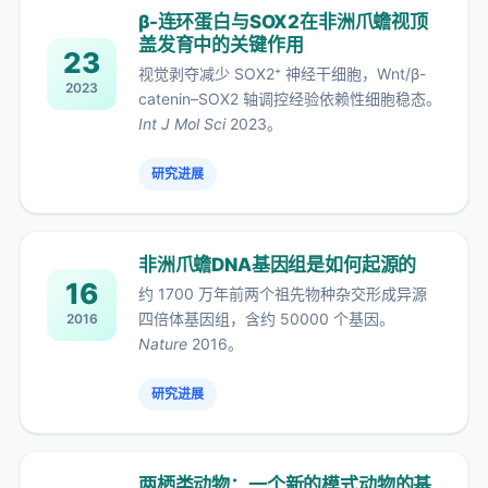
β-连环蛋白与SOX2在非洲爪蟾视顶
盖发育中的关键作用
23
视觉剥夺减少 SOX2⁺ 神经干细胞，Wnt/β-
2023
catenin–SOX2 轴调控经验依赖性细胞稳态。
Int J Mol Sci
2023。
研究进展
非洲爪蟾DNA基因组是如何起源的
16
约 1700 万年前两个祖先物种杂交形成异源
四倍体基因组，含约 50000 个基因。
2016
Nature
2016。
研究进展
两栖类动物：一个新的模式动物的基