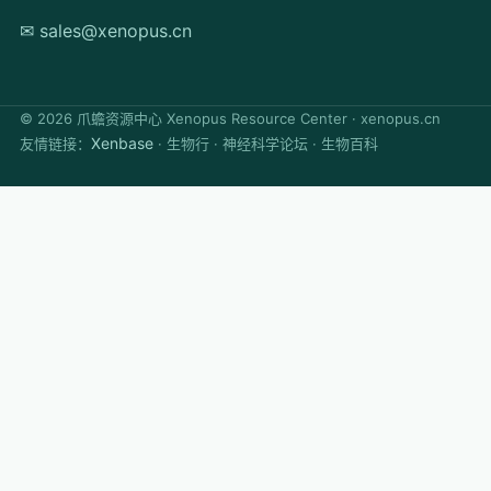
✉ sales@xenopus.cn
©
2026
爪蟾资源中心 Xenopus Resource Center · xenopus.cn
Xenbase
友情链接：
· 生物行 · 神经科学论坛 · 生物百科
✕
闭
快速搜索
Ctrl K