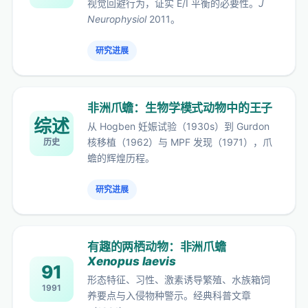
视觉回避行为，证实 E/I 平衡的必要性。
J
Neurophysiol
2011。
研究进展
非洲爪蟾：生物学模式动物中的王子
综述
从 Hogben 妊娠试验（1930s）到 Gurdon
核移植（1962）与 MPF 发现（1971），爪
历史
蟾的辉煌历程。
研究进展
有趣的两栖动物：非洲爪蟾
Xenopus laevis
91
形态特征、习性、激素诱导繁殖、水族箱饲
1991
养要点与入侵物种警示。经典科普文章